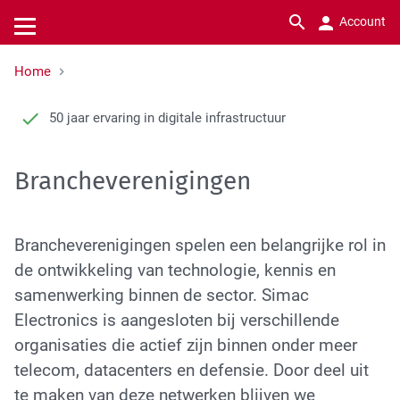
Zoek
Account
Kenniscentrum
Producten
Solutions
Services
Bedrijf
Home
Fiber Optics
Servicecentrum
Kennisdossiers
Over Simac Electronics
Macro
Comm
Build
High 
Rolli
Teste
Netwo
Patch
Ante
LF ka
Glasv
Onder
Overz
Criti
Alle 
Alle b
Over 
50 jaar ervaring in digitale infrastructuur
Radio Frequency
Trainingen & cursussen
Whitepapers
Small
SATC
Meet
Test 
Bus
Lasse
Glasv
Coax 
Koper
Glasv
Plan 
Netwo
Certi
Brancheverenigingen
Low Frequency & Koper
Blogs
Indoo
Vehic
Main 
Produ
Track
Inspe
Adapt
Conne
Gebru
Produ
Duur
Mobile Network Infra
Installatie- en meetapparatuur
Instal
Inter
Produ
DIN r
Bliks
Geree
Branc
Brancheverenigingen spelen een belangrijke rol in
de ontwikkeling van technologie, kennis en
Zone 
Glasv
RF c
Elektr
Even
samenwerking binnen de sector. Simac
Electronics is aangesloten bij verschillende
IT Inf
Harsh
Kabel
Vacat
organisaties die actief zijn binnen onder meer
telecom, datacenters en defensie. Door deel uit
Instal
te maken van deze netwerken blijven we