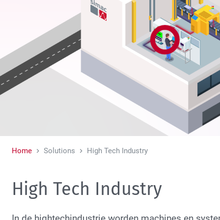
Productietesters
Home
Solutions
High Tech Industry
High Tech Industry
In de hightechindustrie worden machines en syst