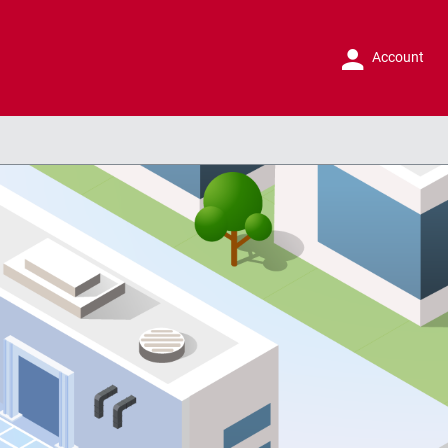
Account
chinebouw