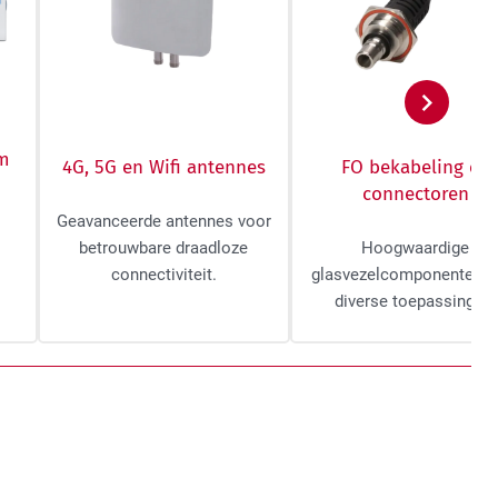
Volgen
um
4G, 5G en Wifi antennes
FO bekabeling en
connectoren
Geavanceerde antennes voor
betrouwbare draadloze
Hoogwaardige
connectiviteit.
glasvezelcomponenten v
diverse toepassingen.