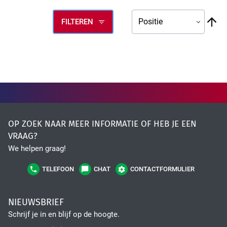
High Tech Industry
V
FILTEREN
ho
na
la
so
Transport Industry
OP ZOEK NAAR MEER INFORMATIE OF HEB JE EEN
VRAAG?
We helpen graag!
TELEFOON
CHAT
CONTACTFORMULIER
NIEUWSBRIEF
Schrijf je in en blijf op de hoogte.