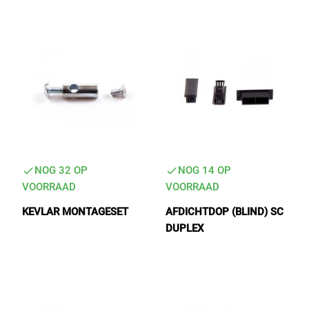
High Tech Industry
Transport Industry
NOG 32 OP
NOG 14 OP
VOORRAAD
VOORRAAD
KEVLAR MONTAGESET
AFDICHTDOP (BLIND) SC
DUPLEX