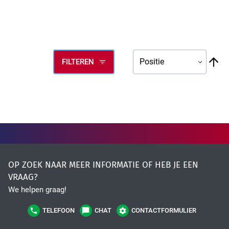
V
FILTEREN
ho
na
la
so
OP ZOEK NAAR MEER INFORMATIE OF HEB JE EEN
VRAAG?
We helpen graag!
TELEFOON
CHAT
CONTACTFORMULIER