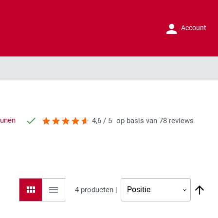
Account
runen
4,6 / 5
op basis van 78 reviews
Tonen
Va
Foto-
Orderlist
4
producten |
tabel
als
ho
naa