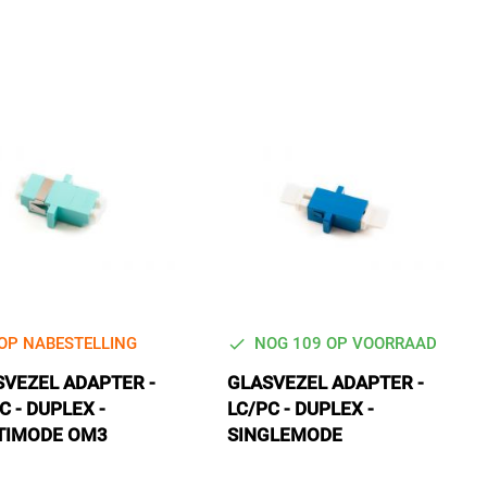
laa
sor
OP NABESTELLING
NOG 109 OP VOORRAAD
SVEZEL ADAPTER -
GLASVEZEL ADAPTER -
C - DUPLEX -
LC/PC - DUPLEX -
TIMODE OM3
SINGLEMODE