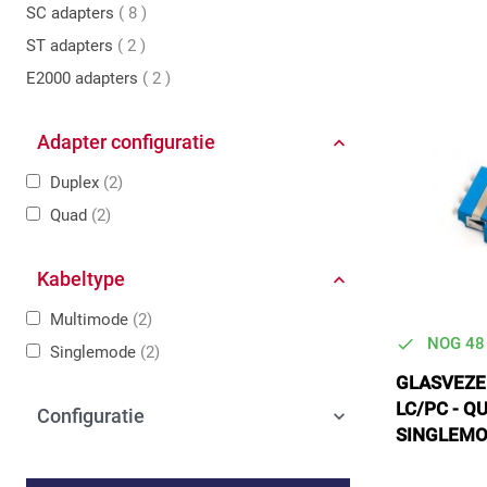
producten
SC adapters
8
producten
ST adapters
2
producten
E2000 adapters
2
Adapter configuratie
Duplex
2
Quad
2
Kabeltype
Multimode
2
NOG 48
Singlemode
2
GLASVEZE
LC/PC - QU
Configuratie
SINGLEM