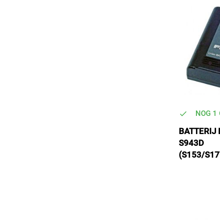
NOG 1
BATTERIJ
S943D
(S153/S17