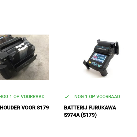
laa
sor
NOG 1 OP VOORRAAD
NOG 1 OP VOORRAAD
 HOUDER VOOR S179
BATTERIJ FURUKAWA
S974A (S179)