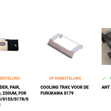
BESTELLING
OP NABESTELLING
DER, PAIR,
COOLING TRAY, VOOR DE
ANT
, 250UM, FOR
FURUKAWA S179
3/S153/S178/S
1