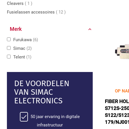
product
Cleavers
1
producten
Fusielassen accessoires
12
Merk
Furukawa
6
Simac
2
Telent
1
DE VOORDELEN
VAN SIMAC
OP NA
ELECTRONICS
FIBER HOL
S712S-250
S122/S12
50 jaar ervaring in digitale
179/NJ00
infrastructuur