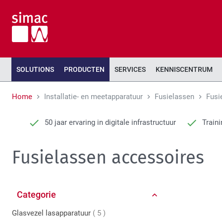
SOLUTIONS
PRODUCTEN
SERVICES
KENNISCENTRUM
Home
Installatie- en meetapparatuur
Fusielassen
Fusi
50 jaar ervaring in digitale infrastructuur
Traini
Fusielassen accessoires
Categorie
producten
Glasvezel lasapparatuur
5