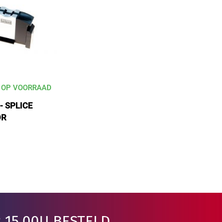
 OP VOORRAAD
- SPLICE
OR
 15.00U BESTELD