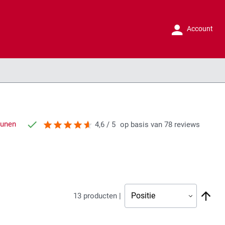
Account
runen
4,6 / 5
op basis van 78 reviews
Va
13
producten |
ho
naa