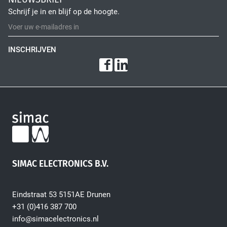
Fiber Optic Installation
Schrijf je in en blijf op de hoogte.
INSCHRIJVEN
Network Infra Security
SIMAC ELECTRONICS B.V.
Eindstraat 53 5151AE Drunen
+31 (0)416 387 700
info@simacelectronics.nl