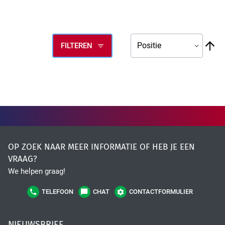
High Tech Industry
V
FILTEREN
ho
na
la
so
Transport Industry
OP ZOEK NAAR MEER INFORMATIE OF HEB JE EEN
VRAAG?
We helpen graag!
TELEFOON
CHAT
CONTACTFORMULIER
NIEUWSBRIEF