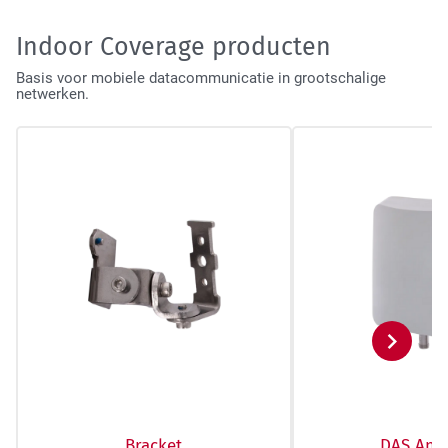
Tactical Network Infra
Indoor Coverage producten
Basis voor mobiele datacommunicatie in grootschalige
netwerken.
Datacenter & IT Infra
Volge
Bracket
DAS Ant