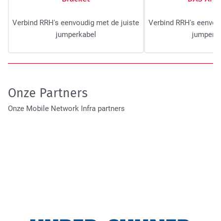
High Tech Industry
Verbind RRH's eenvoudig met de juiste
Verbind RRH's eenvoud
jumperkabel
jumperk
Onze Partners
Onze Mobile Network Infra partners
Transport Industry