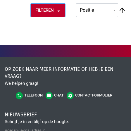
Fiber Optic Installation
V
FILTEREN
ho
na
la
so
OP ZOEK NAAR MEER INFORMATIE OF HEB JE EEN
Network Infra Security
VRAAG?
We helpen graag!
TELEFOON
CHAT
CONTACTFORMULIER
NIEUWSBRIEF
Schrijf je in en blijf op de hoogte.