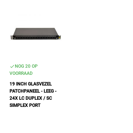
High Tech Industry
NOG 20 OP
Transport Industry
VOORRAAD
19 INCH GLASVEZEL
PATCHPANEEL - LEEG -
24X LC DUPLEX / SC
SIMPLEX PORT