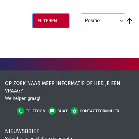
High Tech Industry
V
FILTEREN
ho
na
la
so
Transport Industry
OP ZOEK NAAR MEER INFORMATIE OF HEB JE EEN
VRAAG?
We helpen graag!
TELEFOON
CHAT
CONTACTFORMULIER
NIEUWSBRIEF
Schrijf je in en blijf op de hoogte.