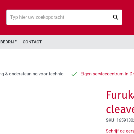
Zoek
Zoek
BEDRIJF
CONTACT
ng & ondersteuning voor technici
Eigen servicecentrum in D
Furuk
cleav
SKU
1659130
Schrijf de eer