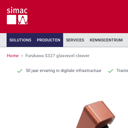
SOLUTIONS
PRODUCTEN
SERVICES
KENNISCENTRUM
Home
Furukawa S327 glasvezel cleaver
50 jaar ervaring in digitale infrastructuur
Traini
Ga
Ga
naar
naar
het
het
einde
begin
van
van
de
de