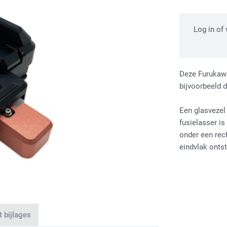
Log in of
Deze Furukawa
bijvoorbeeld 
Een glasvezel
fusielasser is
onder een rech
eindvlak onts
 bijlages