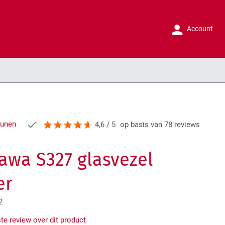
Account
runen
4,6 / 5
op basis van 78 reviews
awa S327 glasvezel
er
2
ste review over dit product