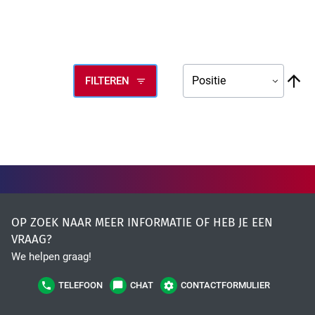
High Tech Industry
V
FILTEREN
ho
na
la
so
Transport Industry
OP ZOEK NAAR MEER INFORMATIE OF HEB JE EEN
VRAAG?
We helpen graag!
TELEFOON
CHAT
CONTACTFORMULIER