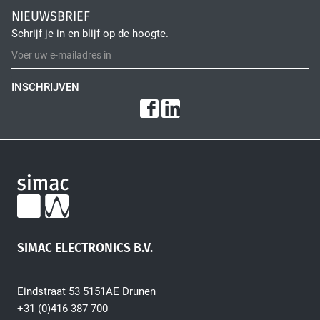
Fiber Optic Installation
NIEUWSBRIEF
Schrijf je in en blijf op de hoogte.
INSCHRIJVEN
Network Infra Security
SIMAC ELECTRONICS B.V.
Eindstraat 53 5151AE Drunen
+31 (0)416 387 700