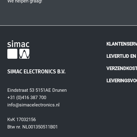
We helpen graag!
KLANTENSERV
LEVERTIJD E
VERZENDKOS
SIMAC ELECTRONICS B.V.
LEVERINGSV
Eindstraat 53 5151AE Drunen
+31 (0)416 387 700
info@simacelectronics.nl
KvK 17032156
Btw nr. NL001350511B01