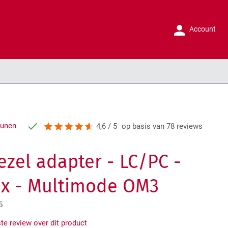
Account
runen
4,6 / 5
op basis van 78 reviews
ezel adapter - LC/PC -
x - Multimode OM3
5
ste review over dit product