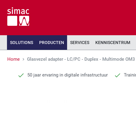
SOLUTIONS
PRODUCTEN
SERVICES
KENNISCENTRUM
Home
Glasvezel adapter - LC/PC - Duplex - Multimode OM3
50 jaar ervaring in digitale infrastructuur
Traini
Ga
Ga
naar
naar
het
het
einde
begin
van
van
de
de