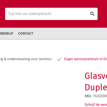
Zoek
Zoek
BEDRIJF
CONTACT
ng & ondersteuning voor technici
Eigen servicecentrum in D
Glasv
Duple
SKU
1632330
Schrijf de eer