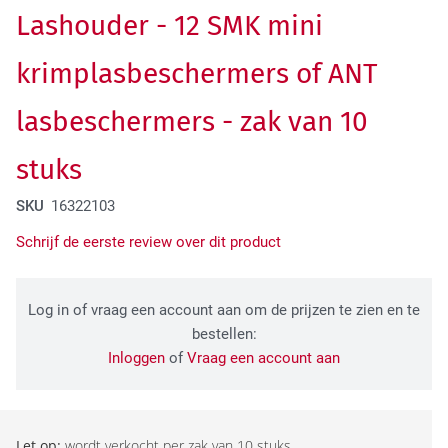
Lashouder - 12 SMK mini
Tactical Network Infra
krimplasbeschermers of ANT
lasbeschermers - zak van 10
stuks
SKU
16322103
Schrijf de eerste review over dit product
Datacenter & IT Infra
Log in of vraag een account aan om de prijzen te zien en te
bestellen:
Inloggen
of
Vraag een account aan
Let op:
wordt verkocht per zak van 10 stuks.