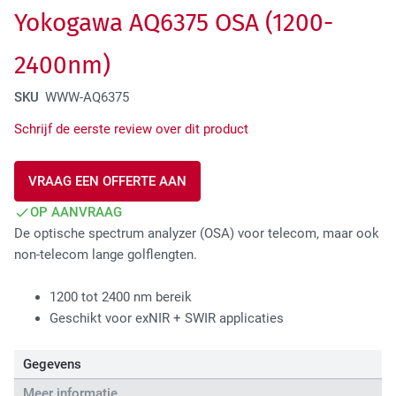
Yokogawa AQ6375 OSA (1200-
Tactical Network Infra
2400nm)
SKU
WWW-AQ6375
Schrijf de eerste review over dit product
VRAAG EEN OFFERTE AAN
OP AANVRAAG
Datacenter & IT Infra
De optische spectrum analyzer (OSA) voor telecom, maar ook
non-telecom lange golflengten.
1200 tot 2400 nm bereik
Geschikt voor exNIR + SWIR applicaties
Gegevens
Meer informatie