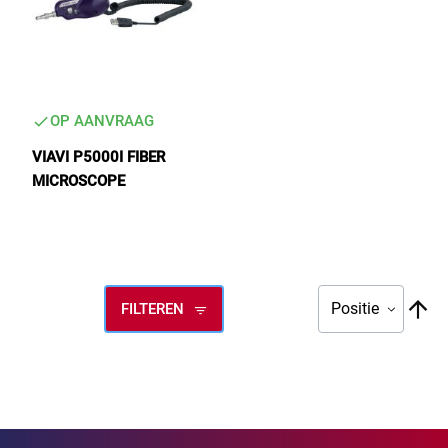
OP AANVRAAG
VIAVI P5000I FIBER
MICROSCOPE
V
FILTEREN
ho
na
la
so