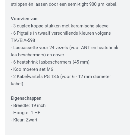
strippen én lassen door een semi-tight 900 µm kabel.
Fiber Optic Installation
Voorzien van
- 3 duplex koppelstukken met keramische sleeve
- 6 Pigtails in twaalf verschillende kleuren volgens
TIA/EIA-598
- Lascassette voor 24 vezels (voor ANT en heatshrink
las beschermers) en cover
- 6 heatshrink lasbeschermers (45 mm)
- Kooimoeren set M6
Network Infra Security
- 2 Kabelwartels PG 13,5 (voor 6 - 12 mm diameter
kabel)
Eigenschappen
- Breedte: 19 inch
- Hoogte: 1 HE
- Kleur: Zwart