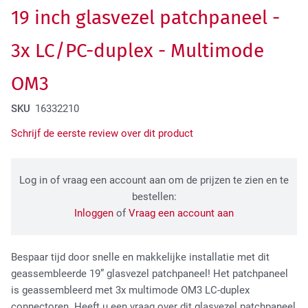
19 inch glasvezel patchpaneel -
Tactical Network Infra
3x LC/PC-duplex - Multimode
OM3
SKU
16332210
Schrijf de eerste review over dit product
Datacenter & IT Infra
Log in of vraag een account aan om de prijzen te zien en te
bestellen:
Inloggen
of
Vraag een account aan
Bespaar tijd door snelle en makkelijke installatie met dit
geassembleerde 19” glasvezel patchpaneel! Het patchpaneel
is geassembleerd met 3x multimode OM3 LC-duplex
connectoren. Heeft u een vraag over dit glasvezel patchpaneel