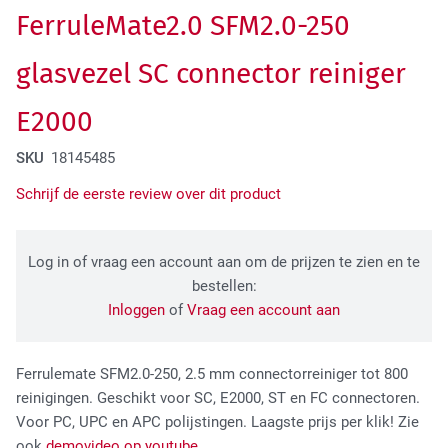
FerruleMate2.0 SFM2.0-250
Tactical Network Infra
glasvezel SC connector reiniger
E2000
SKU
18145485
Schrijf de eerste review over dit product
Datacenter & IT Infra
Log in of vraag een account aan om de prijzen te zien en te
bestellen:
Inloggen
of
Vraag een account aan
Ferrulemate SFM2.0-250, 2.5 mm connectorreiniger tot 800
reinigingen. Geschikt voor SC, E2000, ST en FC connectoren.
Voor PC, UPC en APC polijstingen. Laagste prijs per klik! Zie
ook
demovideo op youtube
.