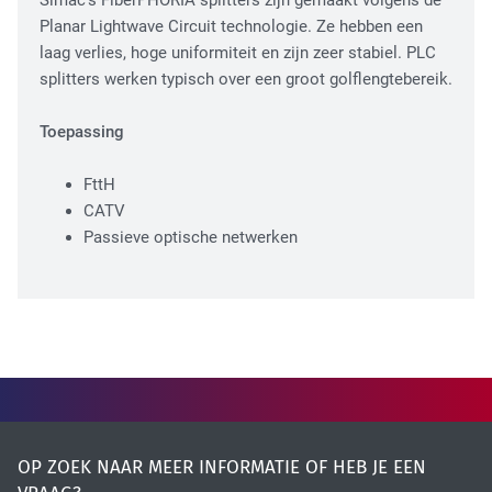
Simac’s FiberPHORIA splitters zijn gemaakt volgens de
High Tech Industry
Planar Lightwave Circuit technologie. Ze hebben een
laag verlies, hoge uniformiteit en zijn zeer stabiel. PLC
splitters werken typisch over een groot golflengtebereik.
Toepassing
FttH
CATV
Passieve optische netwerken
Transport Industry
OP ZOEK NAAR MEER INFORMATIE OF HEB JE EEN