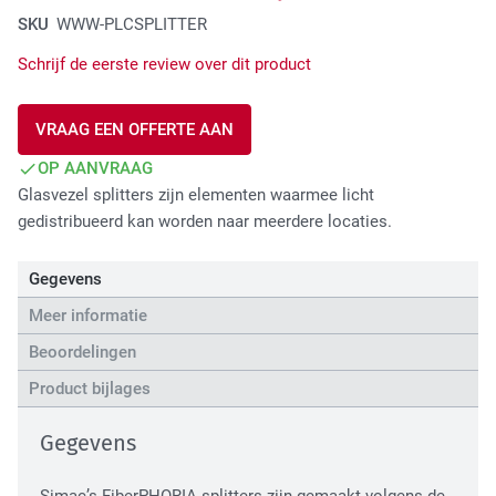
SKU
WWW-PLCSPLITTER
Tactical Network Infra
Schrijf de eerste review over dit product
VRAAG EEN OFFERTE AAN
OP AANVRAAG
Glasvezel splitters zijn elementen waarmee licht
gedistribueerd kan worden naar meerdere locaties.
Datacenter & IT Infra
Gegevens
Meer informatie
Beoordelingen
Product bijlages
Gegevens