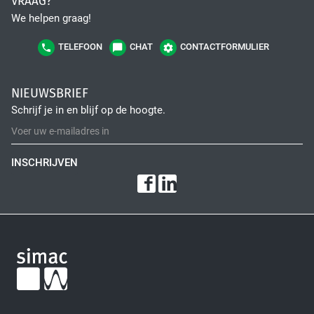
VRAAG?
Fiber Optic Installation
We helpen graag!
TELEFOON
CHAT
CONTACTFORMULIER
NIEUWSBRIEF
Schrijf je in en blijf op de hoogte.
INSCHRIJVEN
Network Infra Security