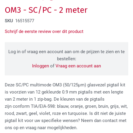
Tactical Network Infra
OM3 - SC/PC - 2 meter
SKU
16515577
Schrijf de eerste review over dit product
Log in of vraag een account aan om de prijzen te zien en te
bestellen:
Inloggen
of
Vraag een account aan
Datacenter & IT Infra
Deze SC/PC multimode OM3 (50/125
µm)
glasvezel pigtail kit
is voorzien van
12 gekleurde 0.9 mm pigtails met een lengte
van 2 meter in 1 zip-bag.
De kleuren van de pigtails
zijn conform TIA/EIA-598: blauw, oranje, groen, bruin, grijs, wit,
rood, zwart, geel, violet, roze en turquoise. Is dit niet de juiste
pigtail kit voor uw specifieke wensen? Neem dan contact met
ons op en vraag naar mogelijkheden.