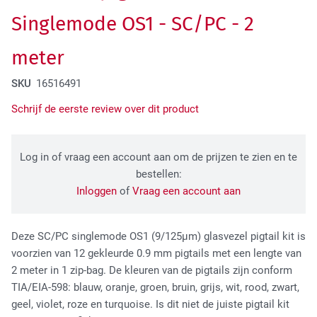
Tactical Network Infra
Singlemode OS1 - SC/PC - 2
meter
SKU
16516491
Schrijf de eerste review over dit product
Log in of vraag een account aan om de prijzen te zien en te
Datacenter & IT Infra
bestellen:
Inloggen
of
Vraag een account aan
Deze SC/PC singlemode OS1 (9/125
µm
) glasvezel pigtail kit is
voorzien van 12 gekleurde 0.9 mm pigtails met een lengte van
2 meter in 1 zip-bag. De kleuren van de pigtails zijn conform
TIA/EIA-598: blauw, oranje, groen, bruin, grijs, wit, rood, zwart,
geel, violet, roze en turquoise. Is dit niet de juiste pigtail kit