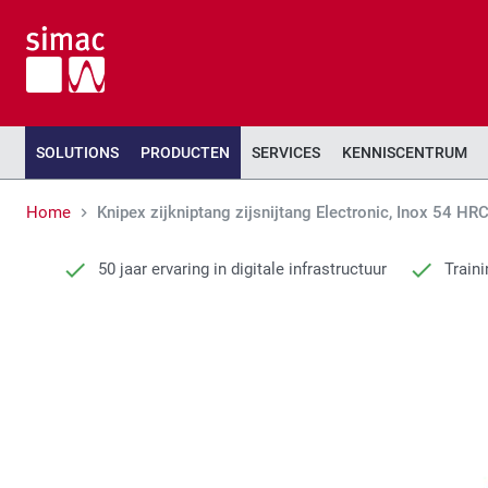
SOLUTIONS
PRODUCTEN
SERVICES
KENNISCENTRUM
Home
Knipex zijkniptang zijsnijtang Electronic, Inox 54 HR
50 jaar ervaring in digitale infrastructuur
Traini
Ga
Ga
naar
naar
het
het
einde
begin
van
van
de
de