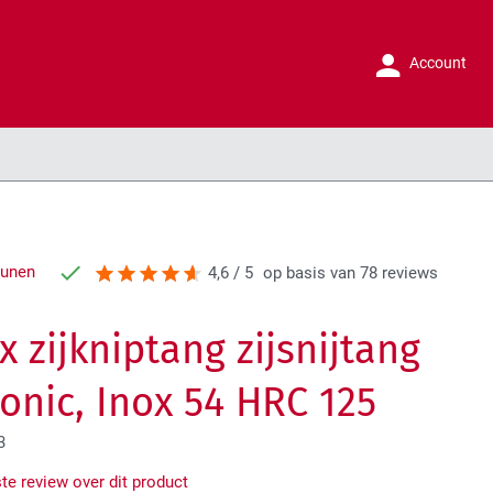
Account
runen
4,6 / 5
op basis van 78 reviews
x zijkniptang zijsnijtang
ronic, Inox 54 HRC 125
3
ste review over dit product