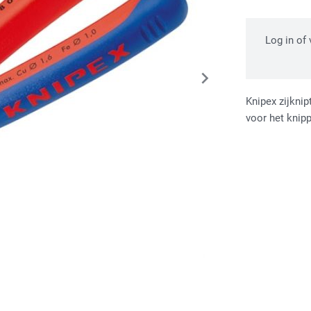
Log in of
Knipex zijkni
voor het knip