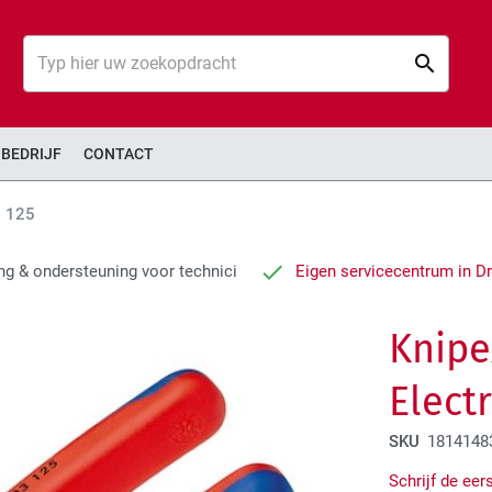
Zoek
Zoek
BEDRIJF
CONTACT
C 125
ng & ondersteuning voor technici
Eigen servicecentrum in D
Knipe
Elect
SKU
1814148
Schrijf de eer