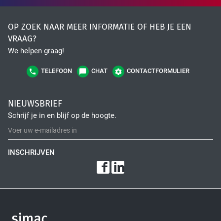
Fiber Optic Installation
OP ZOEK NAAR MEER INFORMATIE OF HEB JE EEN
VRAAG?
We helpen graag!
TELEFOON
CHAT
CONTACTFORMULIER
NIEUWSBRIEF
Schrijf je in en blijf op de hoogte.
Network Infra Security
INSCHRIJVEN