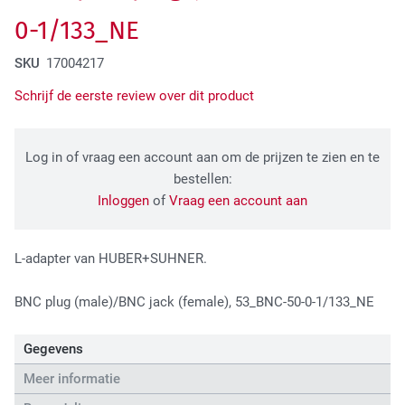
Tactical Network Infra
0-1/133_NE
SKU
17004217
Schrijf de eerste review over dit product
Log in of vraag een account aan om de prijzen te zien en te
bestellen:
Inloggen
of
Vraag een account aan
Datacenter & IT Infra
L-adapter van HUBER+SUHNER.
BNC plug (male)/BNC jack (female), 53_BNC-50-0-1/133_NE
Gegevens
Meer informatie