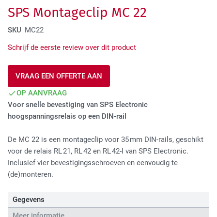
SPS Montageclip MC 22
Tactical Network Infra
SKU
MC22
Schrijf de eerste review over dit product
VRAAG EEN OFFERTE AAN
OP AANVRAAG
Voor snelle bevestiging van SPS Electronic
hoogspanningsrelais op een DIN-rail
Datacenter & IT Infra
De MC 22 is een montageclip voor 35 mm DIN-rails, geschikt
voor de relais RL 21, RL 42 en RL 42-l van SPS Electronic.
Inclusief vier bevestigingsschroeven en eenvoudig te
(de)monteren.
Gegevens
Meer informatie