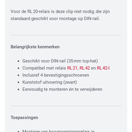
Fiber Optic Installation
Voor de RL 20-relais is deze clip niet nodig; die zijn
standaard geschikt voor montage op DIN-rail.
Belangrijkste kenmerken
Geschikt voor DIN-rail (35 mm top-hat)
Compatibel met relais
RL 21
,
RL 42
en
RL 42-l
Network Infra Security
Inclusief 4 bevestigingsschroeven
Kunststof uitvoering (zwart)
Eenvoudig te monteren én te verwijderen
Toepassingen
Montage van hoogspanningsrelais in