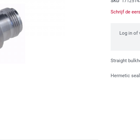
SKU
1712514
Schrijf de eer
Log in of
Straight bul
Hermetic seal