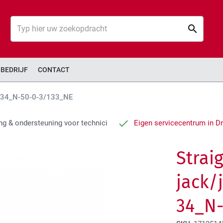
Zoek
Zoek
BEDRIJF
CONTACT
d, 34_N-50-0-3/133_NE
ng & ondersteuning voor technici
Eigen servicecentrum in D
Strai
jack/
34_N-