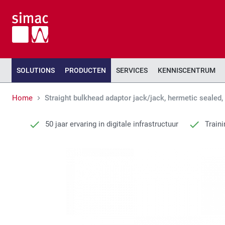
SOLUTIONS
PRODUCTEN
SERVICES
KENNISCENTRUM
Home
Straight bulkhead adaptor jack/jack, hermetic seale
50 jaar ervaring in digitale infrastructuur
Traini
Ga
Ga
naar
naar
het
het
einde
begin
van
van
de
de