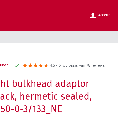
Account
runen
4,6 / 5
op basis van 78 reviews
ght bulkhead adaptor
jack, hermetic sealed,
50-0-3/133_NE